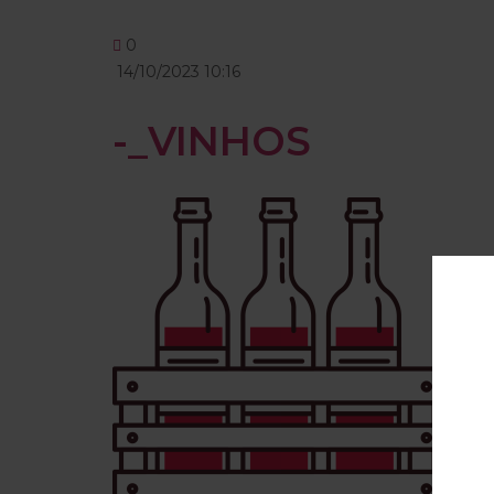
0
14/10/2023 10:16
-_VINHOS