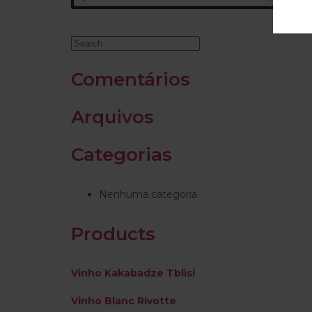
Comentários
Arquivos
Categorias
Nenhuma categoria
Products
Vinho Kakabadze Tblisi
Vinho Blanc Rivotte