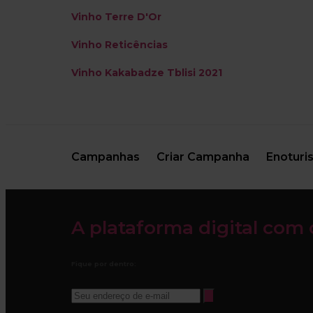
Vinho Terre D'Or
Vinho Reticências
Vinho Kakabadze Tblisi 2021
Campanhas
Criar Campanha
Enoturi
A plataforma digital com 
Fique por dentro: