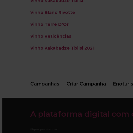
Vinho Kakabadze Tblisi
Vinho Blanc Rivotte
Vinho Terre D'Or
Vinho Reticências
Vinho Kakabadze Tblisi 2021
Campanhas
Criar Campanha
Enoturi
A plataforma digital com 
Fique por dentro: