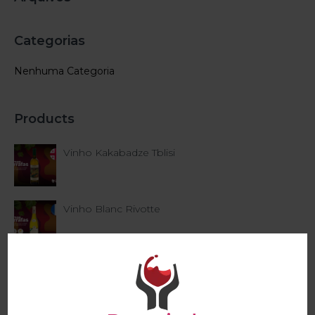
Categorias
Nenhuma Categoria
Products
Vinho Kakabadze Tblisi
Vinho Blanc Rivotte
Vinho Terre D'Or