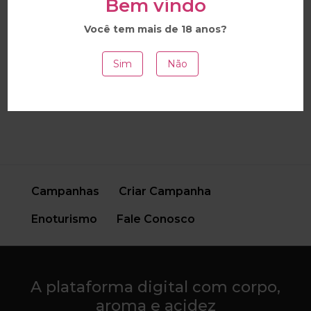
Bem vindo
Vinho Reticências
Você tem mais de 18 anos?
Vinho Kakabadze Tblisi 2021
Sim
Não
Campanhas
Criar Campanha
Enoturismo
Fale Conosco
A plataforma digital com corpo,
aroma e acidez