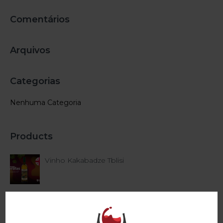
Comentários
Arquivos
Categorias
Nenhuma Categoria
Products
Vinho Kakabadze Tblisi
Vinho Blanc Rivotte