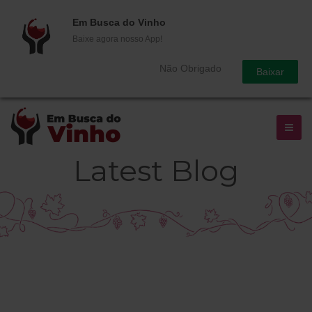
Em Busca do Vinho
Baixe agora nosso App!
Não Obrigado
Baixar
Latest Blog