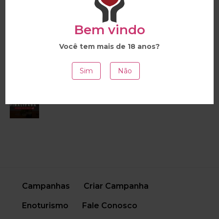
Vinho Terre D'Or
Bem vindo
Você tem mais de 18 anos?
Vinho Reticências
Sim
Não
Vinho Kakabadze Tblisi 2021
Campanhas
Criar Campanha
Enoturismo
Fale Conosco