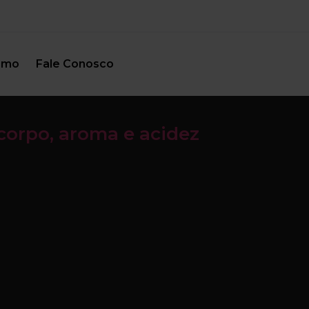
smo
Fale Conosco
corpo, aroma e acidez