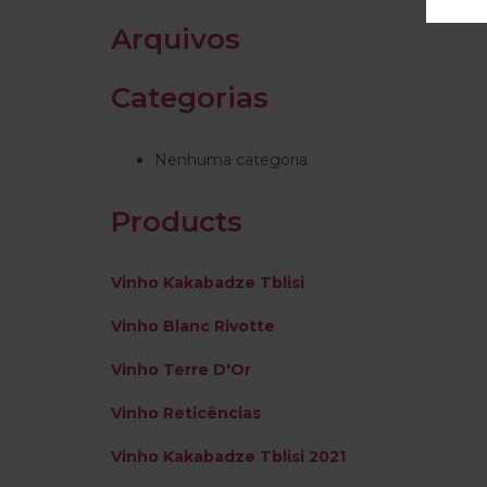
Arquivos
Categorias
Nenhuma categoria
Products
Vinho Kakabadze Tblisi
Vinho Blanc Rivotte
Vinho Terre D'Or
Vinho Reticências
Vinho Kakabadze Tblisi 2021