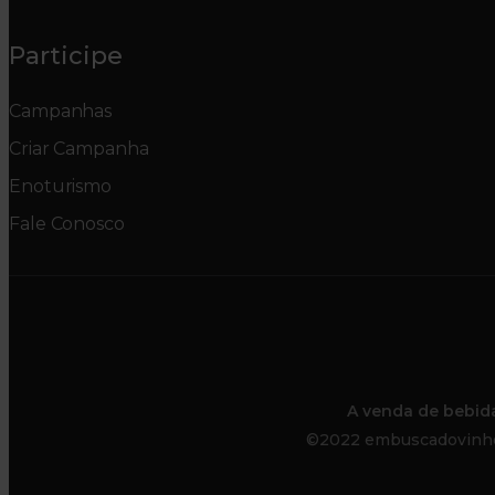
Participe
Campanhas
Criar Campanha
Enoturismo
Fale Conosco
A venda de bebid
©2022 embuscadovinho. 