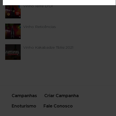
Vinho Terre D'Or
Vinho Reticências
Vinho Kakabadze Tblisi 2021
Campanhas
Criar Campanha
Enoturismo
Fale Conosco