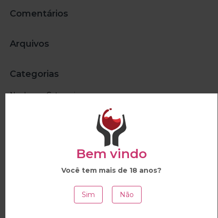
Comentários
Arquivos
Categorias
Nenhuma Categoria
Products
Bem vindo
Vinho Kakabadze Tblisi
Você tem mais de 18 anos?
Vinho Blanc Rivotte
Sim
Não